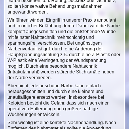
Narbe bestehen, d.h. Rötung, Juckreiz oder Schmerz,
sollten konservative Behandlungsmaßnahmen
angewandt werden.
Wir führen wir den Eingriff in unserer Praxis ambulant
und in örtlicher Betäubung durch. Dabei wird die Narbe
komplett ausgeschnitten und die entstehende Wunde
mit feinster Nahttechnik mehrschichtig und
spannungsfrei verschlossen. Bei ungünstigem
Narbenverlauf ist ggf. durch eine Änderung der
Hauptspannungsrichtung z.B. durch eine Z-Plastik oder
W-Plastik eine Verringerung der Wundspannung
möglich. Durch eine besondere Nahttechnik
(Intrakutannaht) werden störende Stichkanäle neben
der Narbe vermieden.
Aber nicht jede unschöne Narbe kann einfach
herausgeschnitten und durch eine kleinere und
unauffälligere ersetzt werden. Insbesondere bei
Keloiden besteht die Gefahr, dass sich nach einer
operativen Entfernung noch größere narbige
Wucherungen entwickeln.
Sehr wichtig ist eine korrekte Nachbehandlung. Nach
Entfernen des Nahtmaterials sollte die Anwendung