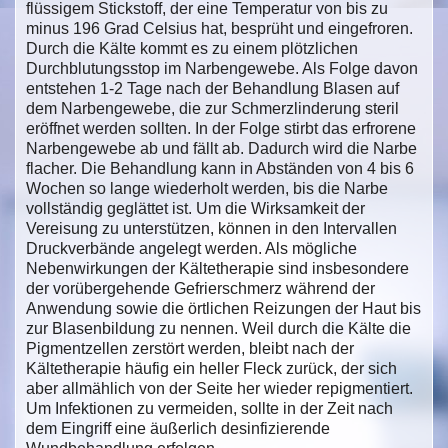
flüssigem Stickstoff, der eine Temperatur von bis zu
minus 196 Grad Celsius hat, besprüht und eingefroren.
Durch die Kälte kommt es zu einem plötzlichen
Durchblutungsstop im Narbengewebe. Als Folge davon
entstehen 1-2 Tage nach der Behandlung Blasen auf
dem Narbengewebe, die zur Schmerzlinderung steril
eröffnet werden sollten. In der Folge stirbt das erfrorene
Narbengewebe ab und fällt ab. Dadurch wird die Narbe
flacher. Die Behandlung kann in Abständen von 4 bis 6
Wochen so lange wiederholt werden, bis die Narbe
vollständig geglättet ist. Um die Wirksamkeit der
Vereisung zu unterstützen, können in den Intervallen
Druckverbände angelegt werden. Als mögliche
Nebenwirkungen der Kältetherapie sind insbesondere
der vorübergehende Gefrierschmerz während der
Anwendung sowie die örtlichen Reizungen der Haut bis
zur Blasenbildung zu nennen. Weil durch die Kälte die
Pigmentzellen zerstört werden, bleibt nach der
Kältetherapie häufig ein heller Fleck zurück, der sich
aber allmählich von der Seite her wieder repigmentiert.
Um Infektionen zu vermeiden, sollte in der Zeit nach
dem Eingriff eine äußerlich desinfizierende