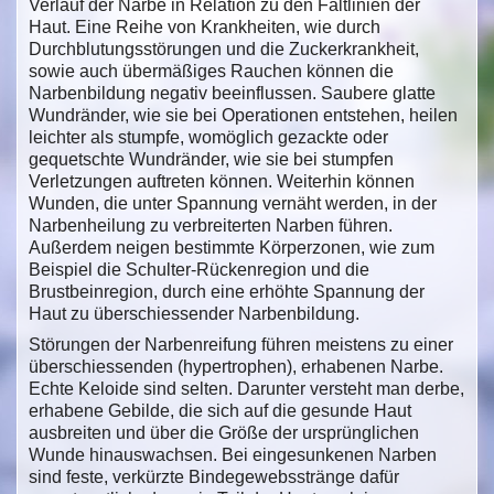
Verlauf der Narbe in Relation zu den Faltlinien der
Haut. Eine Reihe von Krankheiten, wie durch
Durchblutungsstörungen und die Zuckerkrankheit,
sowie auch übermäßiges Rauchen können die
Narbenbildung negativ beeinflussen. Saubere glatte
Wundränder, wie sie bei Operationen entstehen, heilen
leichter als stumpfe, womöglich gezackte oder
gequetschte Wundränder, wie sie bei stumpfen
Verletzungen auftreten können. Weiterhin können
Wunden, die unter Spannung vernäht werden, in der
Narbenheilung zu verbreiterten Narben führen.
Außerdem neigen bestimmte Körperzonen, wie zum
Beispiel die Schulter-Rückenregion und die
Brustbeinregion, durch eine erhöhte Spannung der
Haut zu überschiessender Narbenbildung.
Störungen der Narbenreifung führen meistens zu einer
überschiessenden (hypertrophen), erhabenen Narbe.
Echte Keloide sind selten. Darunter versteht man derbe,
erhabene Gebilde, die sich auf die gesunde Haut
ausbreiten und über die Größe der ursprünglichen
Wunde hinauswachsen. Bei eingesunkenen Narben
sind feste, verkürzte Bindegewebsstränge dafür