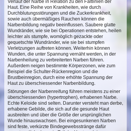
Verlauf der Narbe in Relation zu den Faltlinien der
Haut. Eine Reihe von Krankheiten, wie durch
Durchblutungsstörungen und die Zuckerkrankheit,
sowie auch übermäßiges Rauchen können die
Narbenbildung negativ beeinflussen. Saubere glatte
Wundränder, wie sie bei Operationen entstehen, heilen
leichter als stumpfe, womöglich gezackte oder
gequetschte Wundränder, wie sie bei stumpfen
Verletzungen auftreten können. Weiterhin können
Wunden, die unter Spannung vernäht werden, in der
Narbenheilung zu verbreiterten Narben führen.
Außerdem neigen bestimmte Körperzonen, wie zum
Beispiel die Schulter-Rückenregion und die
Brustbeinregion, durch eine erhöhte Spannung der
Haut zu überschiessender Narbenbildung.
Störungen der Narbenreifung führen meistens zu einer
überschiessenden (hypertrophen), erhabenen Narbe.
Echte Keloide sind selten. Darunter versteht man derbe,
erhabene Gebilde, die sich auf die gesunde Haut
ausbreiten und über die Größe der ursprünglichen
Wunde hinauswachsen. Bei eingesunkenen Narben
sind feste, verkürzte Bindegewebsstränge dafür