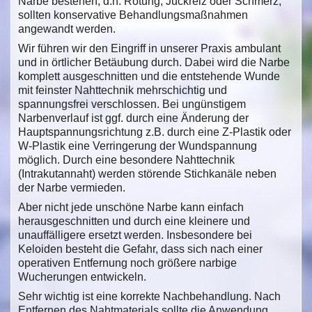
Narbe bestehen, d.h. Rötung, Juckreiz oder Schmerz,
sollten konservative Behandlungsmaßnahmen
angewandt werden.
Wir führen wir den Eingriff in unserer Praxis ambulant
und in örtlicher Betäubung durch. Dabei wird die Narbe
komplett ausgeschnitten und die entstehende Wunde
mit feinster Nahttechnik mehrschichtig und
spannungsfrei verschlossen. Bei ungünstigem
Narbenverlauf ist ggf. durch eine Änderung der
Hauptspannungsrichtung z.B. durch eine Z-Plastik oder
W-Plastik eine Verringerung der Wundspannung
möglich. Durch eine besondere Nahttechnik
(Intrakutannaht) werden störende Stichkanäle neben
der Narbe vermieden.
Aber nicht jede unschöne Narbe kann einfach
herausgeschnitten und durch eine kleinere und
unauffälligere ersetzt werden. Insbesondere bei
Keloiden besteht die Gefahr, dass sich nach einer
operativen Entfernung noch größere narbige
Wucherungen entwickeln.
Sehr wichtig ist eine korrekte Nachbehandlung. Nach
Entfernen des Nahtmaterials sollte die Anwendung