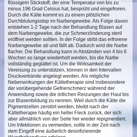
flüssigem Stickstoff, der eine Temperatur von bis zu
minus 196 Grad Celsius hat, besprüht und eingefroren.
Durch die Kälte kommt es zu einem plötzlichen
Durchblutungsstop im Narbengewebe. Als Folge davon
entstehen 1-2 Tage nach der Behandlung Blasen auf
dem Narbengewebe, die zur Schmerzlinderung steril
eröffnet werden sollten. In der Folge stirbt das erfrorene
Narbengewebe ab und fällt ab. Dadurch wird die Narbe
flacher. Die Behandlung kann in Abständen von 4 bis 6
Wochen so lange wiederholt werden, bis die Narbe
vollständig geglättet ist. Um die Wirksamkeit der
Vereisung zu unterstützen, können in den Intervallen
Druckverbände angelegt werden. Als mögliche
Nebenwirkungen der Kältetherapie sind insbesondere
der vorübergehende Gefrierschmerz während der
Anwendung sowie die örtlichen Reizungen der Haut bis
zur Blasenbildung zu nennen. Weil durch die Kälte die
Pigmentzellen zerstört werden, bleibt nach der
Kältetherapie häufig ein heller Fleck zurück, der sich
aber allmählich von der Seite her wieder repigmentiert.
Um Infektionen zu vermeiden, sollte in der Zeit nach
dem Eingriff eine äußerlich desinfizierende