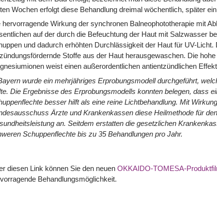
ten Wochen erfolgt diese Behandlung dreimal wöchentlich, später ei
 hervorragende Wirkung der synchronen Balneophototherapie mit Ab
entlichen auf der durch die Befeuchtung der Haut mit Salzwasser be
uppen und dadurch erhöhten Durchlässigkeit der Haut für UV-Licht.
tzündungsfördernde Stoffe aus der Haut herausgewaschen. Die hohe
nesiumionen weist einen außerordentlichen antientzündlichen Effekt
Bayern wurde ein mehrjähriges Erprobungsmodell durchgeführt, welc
lte. Die Ergebnisse des Erprobungsmodells konnten belegen, dass ei
uppenflechte besser hilft als eine reine Lichtbehandlung. Mit Wirku
ndesausschuss Ärzte und Krankenkassen diese Heilmethode für den 
undheitsleistung an. Seitdem erstatten die gesetzlichen Krankenkas
weren Schuppenflechte bis zu 35 Behandlungen pro Jahr.
er diesen Link können Sie den neuen
OKKAIDO-TOMESA-Produktfi
rvorragende Behandlungsmöglichkeit.