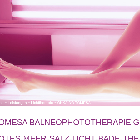
me
>
Leistungen
>
Lichttherapie
>
OKKAIDO TOMESA
OMESA BALNEOPHOTOTHERAPIE 
OTES-MEER-SALZ-LICHT-BADE-THE