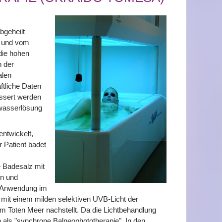
bgeheilt
a und vom
die hohen
n der
alen
tliche Daten
essert werden
lzwasserlösung
ntwickelt,
 Patient badet
 Badesalz mit
en und
r Anwendung im
 mit einem milden selektiven UVB-Licht der
am Toten Meer nachstellt. Da die Lichtbehandlung
 als "synchrone Balneophototherapie". In den