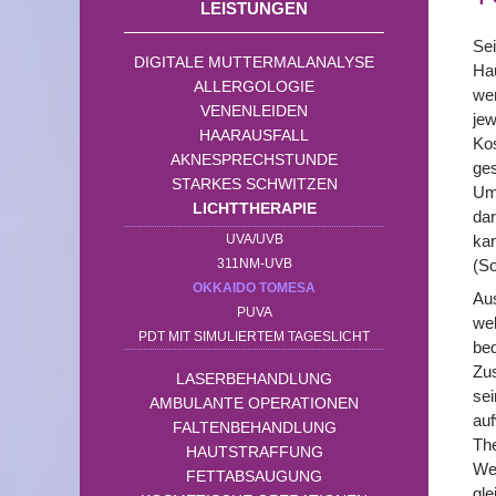
LEISTUNGEN
Sei
DIGITALE MUTTERMALANALYSE
Ha
ALLERGOLOGIE
we
VENENLEIDEN
jew
HAARAUSFALL
Kos
AKNESPRECHSTUNDE
ges
STARKES SCHWITZEN
Umg
LICHTTHERAPIE
dar
UVA/UVB
kan
311NM-UVB
(So
OKKAIDO TOMESA
Aus
PUVA
wel
PDT MIT SIMULIERTEM TAGESLICHT
beq
Zu
LASERBEHANDLUNG
sei
AMBULANTE OPERATIONEN
au
FALTENBEHANDLUNG
The
HAUTSTRAFFUNG
Wel
FETTABSAUGUNG
gle