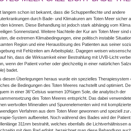
t langem schon ist bekannt, dass die Schuppenflechte und andere
uterkrankungen durch Bade- und Klimakuren am Toten Meer sicher a
rden können. Diese Behandlung ist jedoch stark abhängig vom Klim
eiligen Sonnenstand. Weitere Nachteile der Kur am Toten Meer sind 
ten, die extremen Klimabedingungen, eine politisch instabile Situatio
amten Region und eine Herauslösung des Patienten aus seiner sozi
ebung mit Fehlzeiten am Arbeitsplatz. Dagegen weisen wissenschaf
auf hin, dass die Wirksamkeit einer Bestrahlung mit UVB-Licht verb
n, wenn der Patient vorher oder gleichzeitig in einer natürlichen Sa
le) badet.
 diesen Überlegungen heraus wurde ein spezielles Therapiesystem e
ches die Bedingungen des Toten Meeres nachstellt und optimiert. Der
uem in einer 36°Celsius warmen 10%igen Sole, die analytisch der
sammensetzung des Toten Meeres entspricht. Das dabei verwendete
nen wertvollen Mineralien und Spurenelementen wird mit kompliziert
fwendigen Verfahren aus dem Toten Meer gewonnen und speziell zu
rapie-System aufbereitet. Noch während des Bades wird der Patient
lenlänge 311nm bestrahlt, welches ebenfalls die Lichtverhältnissen 
ichzeitig mit dem Bad erfolgt, bezeichnet man diese Behandlung auch