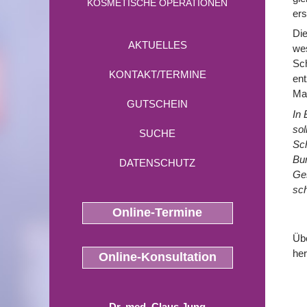
KOSMETISCHE OPERATIONEN
ers
Die
AKTUELLES
wes
Sch
KONTAKT/TERMINE
en
Mag
GUTSCHEIN
In 
sol
SUCHE
Sch
Bu
DATENSCHUTZ
Ges
sch
Online-Termine
Üb
he
Online-Konsultation
Dr. med. Claus Jung