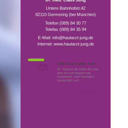
Untere Bahnhofstr.42
82110 Germering (bei München)
Telefon (089) 84 30 77
Telefax (089) 84 35 94
E-Mail:
info@hautarzt-jung.de
Internet:
www.hautarzt-jung.de
Tolles Team, toller Arzt!
Von Patienten
1,5
Note
bewertet mit
Dr. Jung ist der beste Arzt bei
dem ich seit langem war.
Kompetent, sehr freundlich,
menschlich und …
Mehr
Hautärzte (Dermatologen)
in Germering