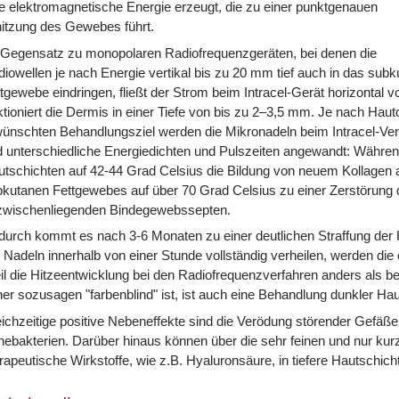
e elektromagnetische Energie erzeugt, die zu einer punktgenauen
itzung des Gewebes führt.
 Gegensatz zu monopolaren Radiofrequenzgeräten, bei denen die
iowellen je nach Energie vertikal bis zu 20 mm tief auch in das subk
tgewebe eindringen, fließt der Strom beim Intracel-Gerät horizontal
ktioniert die Dermis in einer Tiefe von bis zu 2–3,5 mm. Je nach H
ünschten Behandlungsziel werden die Mikronadeln beim Intracel-Verfa
 unterschiedliche Energiedichten und Pulszeiten angewandt: Währen
tschichten auf 42-44 Grad Celsius die Bildung von neuem Kollagen a
kutanen Fettgewebes auf über 70 Grad Celsius zu einer Zerstörung de
zwischenliegenden Bindegewebssepten.
urch kommt es nach 3-6 Monaten zu einer deutlichen Straffung der H
 Nadeln innerhalb von einer Stunde vollständig verheilen, werden die
l die Hitzeentwicklung bei den Radiofrequenzverfahren anders als 
er sozusagen "farbenblind" ist, ist auch eine Behandlung dunkler Ha
ichzeitige positive Nebeneffekte sind die Verödung störender Gefäß
ebakterien. Darüber hinaus können über die sehr feinen und nur kurz
rapeutische Wirkstoffe, wie z.B. Hyaluronsäure, in tiefere Hautschic