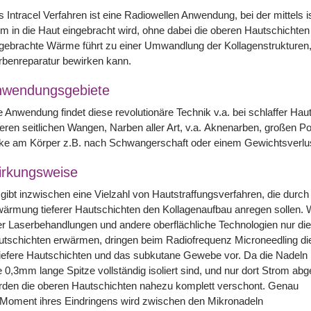
 Intracel Verfahren ist eine Radiowellen Anwendung, bei der mittels i
 in die Haut eingebracht wird, ohne dabei die oberen Hautschichten 
gebrachte Wärme führt zu einer Umwandlung der Kollagenstrukturen,
benreparatur bewirken kann.
nwendungsgebiete
e Anwendung findet diese revolutionäre Technik v.a. bei schlaffer Ha
eren seitlichen Wangen, Narben aller Art, v.a. Aknenarben, großen Po
ke am Körper z.B. nach Schwangerschaft oder einem Gewichtsverlus
rkungsweise
gibt inzwischen eine Vielzahl von Hautstraffungsverfahren, die durch
ärmung tieferer Hautschichten den Kollagenaufbau anregen sollen.
r Laserbehandlungen und andere oberflächliche Technologien nur di
tschichten erwärmen, dringen beim Radiofrequenz Microneedling di
tiefere Hautschichten und das subkutane Gewebe vor. Da die Nadeln 
e 0,3mm lange Spitze vollständig isoliert sind, und nur dort Strom ab
rden die oberen Hautschichten nahezu komplett verschont. Genau
 Moment ihres Eindringens wird zwischen den Mikronadeln