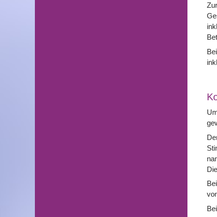
Zur
Ges
ink
Be
Bei
ink
Ko
Um 
ge
Der
Sti
nam
Die
Bei
von
Bei