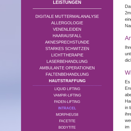
LEISTUNGEN
Das
2mm
DIGITALE MUTTERMALANALYSE
ein
ALLERGOLOGIE
Nar
VENENLEIDEN
HAARAUSFALL
A
AKNESPRECHSTUNDE
Ihr
STARKES SCHWITZEN
unt
LICHTTHERAPIE
dic
LASERBEHANDLUNG
AMBULANTE OPERATIONEN
Wi
FALTENBEHANDLUNG
HAUTSTRAFFUNG
Es 
Erw
LIQUID LIFTING
abe
VAMPIR-LIFTING
Hau
FADEN-LIFTING
in 
INTRACEL
ihr
MORPHEUS8
we
FACETITE
im
BODYTITE