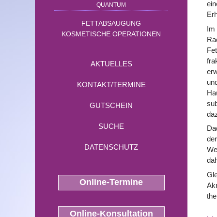
ein
QUANTUM
Erh
FETTABSAUGUNG
Im
KOSMETISCHE OPERATIONEN
Rad
Fet
fra
AKTUELLES
erw
und
KONTAKT/TERMINE
Hau
sub
GUTSCHEIN
da
SUCHE
Dad
der
DATENSCHUTZ
Wei
dah
Gle
Online-Termine
Akn
the
Online-Konsultation