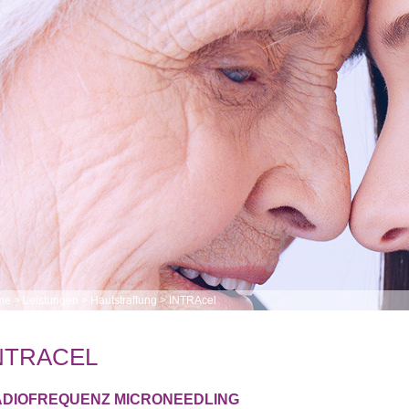
me
>
Leistungen
>
Hautstraffung
>
INTRAcel
NTRACEL
DIOFREQUENZ MICRONEEDLING