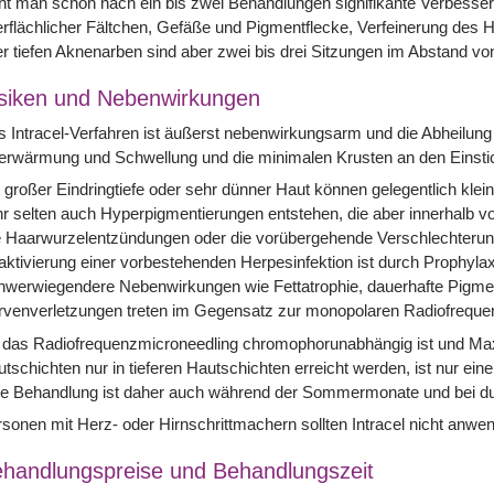
ht man schon nach ein bis zwei Behandlungen signifikante Verbesse
rflächlicher Fältchen, Gefäße und Pigmentflecke, Verfeinerung des Ha
r tiefen Aknenarben sind aber zwei bis drei Sitzungen im Abstand vo
siken und Nebenwirkungen
 Intracel-Verfahren ist äußerst nebenwirkungsarm und die Abheilung 
rwärmung und Schwellung und die minimalen Krusten an den Einstic
 großer Eindringtiefe oder sehr dünner Haut können gelegentlich kl
r selten auch Hyperpigmentierungen entstehen, die aber innerhalb v
 Haarwurzelentzündungen oder die vorübergehende Verschlechterung
ktivierung einer vorbestehenden Herpesinfektion ist durch Prophyla
hwerwiegendere Nebenwirkungen wie Fettatrophie, dauerhafte Pigme
rvenverletzungen treten im Gegensatz zur monopolaren Radiofreque
 das Radiofrequenzmicroneedling chromophorunabhängig ist und Ma
tschichten nur in tieferen Hautschichten erreicht werden, ist nur eine
ne Behandlung ist daher auch während der Sommermonate und bei d
sonen mit Herz- oder Hirnschrittmachern sollten Intracel nicht anwen
handlungspreise und Behandlungszeit