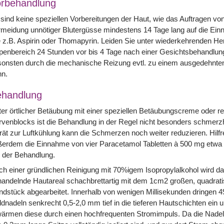
rbehandlung
sind keine speziellen Vorbereitungen der Haut, wie das Auftragen von
meidung unnötiger Blutergüsse mindestens 14 Tage lang auf die Einna
 z.B. Aspirin oder Thomapyrin. Leiden Sie unter wiederkehrenden Her
penbereich 24 Stunden vor bis 4 Tage nach einer Gesichtsbehandlun
onsten durch die mechanische Reizung evtl. zu einem ausgedehnten
nn.
handlung
er örtlicher Betäubung mit einer speziellen Betäubungscreme oder r
venblocks ist die Behandlung in der Regel nicht besonders schmerzh
ät zur Luftkühlung kann die Schmerzen noch weiter reduzieren. Hilfre
ßerdem die Einnahme von vier Paracetamol Tabletten à 500 mg etwa
 der Behandlung.
h einer gründlichen Reinigung mit 70%igem Isopropylalkohol wird d
andelnde Hautareal schachbrettartig mit dem 1cm2 großen, quadrat
dstück abgearbeitet. Innerhalb von wenigen Millisekunden dringen 49
dnadeln senkrecht 0,5-2,0 mm tief in die tieferen Hautschichten ein 
ärmen diese durch einen hochfrequenten Stromimpuls. Da die Nadeln