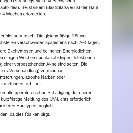
rungen (Straffungseffekt, Verschwinden
utbildes). Bei starkem Elastizitätsverlust der Haut
n 4 Wochen erforderlich.
erfolgt sehr rasch. Die gleichmäßige Rötung,
hstellen verschwinden spätestens nach 2–3 Tagen.
einere Ekchymosen und bei hohen Energiedichten
on einigen Wochen spontan abklingen. Infektionen
 einer vorbestehenden Akne sind selten. Die
xe (s.Vorbehandlung) vermeidbar.
ntstörungen, atrophe Narben oder
nzmethoden nicht auf.
ximaltemperaturen ohne Schädigung der oberen
 kurzfristige Meidung des UV-Lichts erforderlich.
unkleren Hauttypen möglich.
den, da dies Risiken birgt.