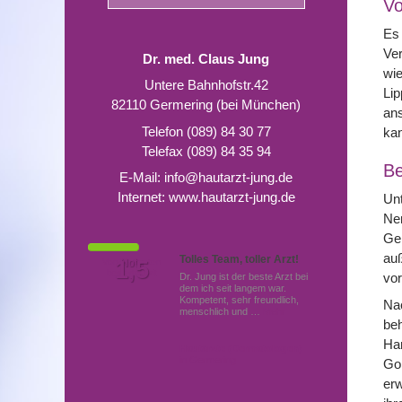
Vo
Es 
Ver
Dr. med. Claus Jung
wie
Untere Bahnhofstr.42
Lip
82110 Germering (bei München)
ans
Telefon (089) 84 30 77
ka
Telefax (089) 84 35 94
Be
E-Mail:
info@hautarzt-jung.de
Internet:
www.hautarzt-jung.de
Unt
Ner
Ger
au
Tolles Team, toller Arzt!
Von Patienten
1,5
Note
bewertet mit
vor
Dr. Jung ist der beste Arzt bei
dem ich seit langem war.
Kompetent, sehr freundlich,
Nac
menschlich und …
Mehr
beh
Han
Hautärzte (Dermatologen)
in Germering
Gol
erw