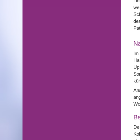
ihr
wer
Sch
des
Pat
N
Im 
Hau
Up 
Son
küh
Ans
ang
Wo
Be
Der
Kol