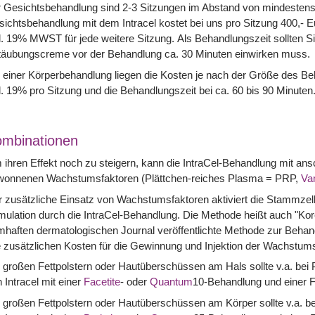
 Gesichtsbehandlung sind 2-3 Sitzungen im Abstand von mindestens 
ichtsbehandlung mit dem Intracel kostet bei uns pro Sitzung 400,- E
l. 19% MWST für jede weitere Sitzung. Als Behandlungszeit sollten Si
täubungscreme vor der Behandlung ca. 30 Minuten einwirken muss.
 einer Körperbehandlung liegen die Kosten je nach der Größe des B
l. 19% pro Sitzung und die Behandlungszeit bei ca. 60 bis 90 Minuten
mbinationen
ihren Effekt noch zu steigern, kann die IntraCel-Behandlung mit ans
wonnenen Wachstumsfaktoren (Plättchen-reiches Plasma = PRP,
Vam
 zusätzliche Einsatz von Wachstumsfaktoren aktiviert die Stammzellen 
mulation durch die IntraCel-Behandlung. Die Methode heißt auch "Kor
haften dermatologischen Journal veröffentlichte Methode zur Beha
 zusätzlichen Kosten für die Gewinnung und Injektion der Wachstumsf
 großen Fettpolstern oder Hautüberschüssen am Hals sollte v.a. bei
 Intracel mit einer
Facetite
- oder
Quantum
10-Behandlung und einer 
 großen Fettpolstern oder Hautüberschüssen am Körper sollte v.a. b