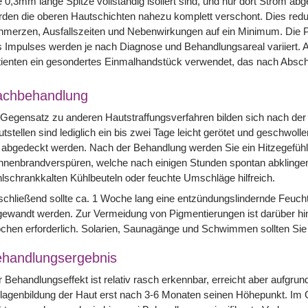
e 0,3mm lange Spitze vollständig isoliert sind, und nur dort Strom ab
den die oberen Hautschichten nahezu komplett verschont. Dies redu
merzen, Ausfallszeiten und Nebenwirkungen auf ein Minimum. Die Pa
 Impulses werden je nach Diagnose und Behandlungsareal variiert. A
ienten ein gesondertes Einmalhandstück verwendet, das nach Abschl
achbehandlung
Gegensatz zu anderen Hautstraffungsverfahren bilden sich nach der
tstellen sind lediglich ein bis zwei Tage leicht gerötet und geschwol
abgedeckt werden. Nach der Behandlung werden Sie ein Hitzegefühl 
nenbrandverspüren, welche nach einigen Stunden spontan abklingen.
lschrankkalten Kühlbeuteln oder feuchte Umschläge hilfreich.
chließend sollte ca. 1 Woche lang eine entzündungslindernde Feucht
ewandt werden. Zur Vermeidung von Pigmentierungen ist darüber hin
chen erforderlich. Solarien, Saunagänge und Schwimmen sollten Si
handlungsergebnis
 Behandlungseffekt ist relativ rasch erkennbar, erreicht aber aufgrun
lagenbildung der Haut erst nach 3-6 Monaten seinen Höhepunkt. Im