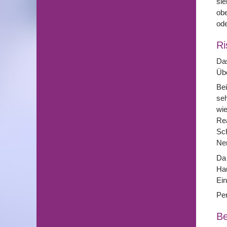
sie
obe
ode
Ri
Das
Übe
Bei
seh
wie
Rea
Sc
Ne
Da
Hau
Ei
Per
Be