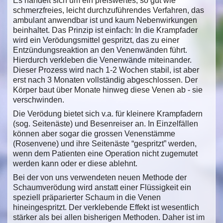
Es handelt sich um ein preiswertes, so gut wie
schmerzfreies, leicht durchzuführendes Verfahren, das
ambulant anwendbar ist und kaum Nebenwirkungen
beinhaltet. Das Prinzip ist einfach: In die Krampfader
wird ein Verödungsmittel gespritzt, das zu einer
Entzündungsreaktion an den Venenwänden führt.
Hierdurch verkleben die Venenwände miteinander.
Dieser Prozess wird nach 1-2 Wochen stabil, ist aber
erst nach 3 Monaten vollständig abgeschlossen. Der
Körper baut über Monate hinweg diese Venen ab - sie
verschwinden.
Die Verödung bietet sich v.a. für kleinere Krampfadern
(sog. Seitenäste) und Besenreiser an. In Einzelfällen
können aber sogar die grossen Venenstämme
(Rosenvene) und ihre Seitenäste “gespritzt” werden,
wenn dem Patienten eine Operation nicht zugemutet
werden kann oder er diese ablehnt.
Bei der von uns verwendeten neuen Methode der
Schaumverödung wird anstatt einer Flüssigkeit ein
speziell präparierter Schaum in die Venen
hineingespritzt. Der verklebende Effekt ist wesentlich
stärker als bei allen bisherigen Methoden. Daher ist im