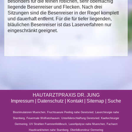
besonders für die feinen rötlichen, sehr oberflächig
liegende Besenreiser und Flecken. Nach drei
Sitzungen sind die Besenreiser in der Regel komplett
und dauerhaft entfernt. Für die für tiefer liegenden,
bläulichen Besenreiser ist das Laserverfahren nur
eingeschränkt geeignet.
HAUTARZTPRAXIS DR. JUNG
Impressum
|
Datenschutz
| Kontakt |
Sitemap
|
Suche
Biostimulatoren Muenchen
,
Fruchtsaeure Peeling nahe Geretsried
,
Laserchirurgie nahe
Starnberg
,
Feuermale Wolfratshausen
,
Unterliderschlaffung Geretsried
,
Kaeltechirurgie
Germering
,
UV Strahlen Fuerstenfeldbruck
,
Laserlipolyse nahe Muenchen
,
Facharzt
Hautkrankheiten nahe Starnberg
,
Oberlidkorrektur Germering