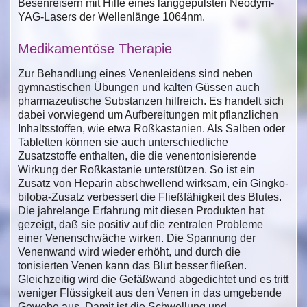
Besenreisern mit Hilfe eines langgepulsten Neodym-
YAG-Lasers der Wellenlänge 1064nm.
Medikamentöse Therapie
Zur Behandlung eines Venenleidens sind neben
gymnastischen Übungen und kalten Güssen auch
pharmazeutische Substanzen hilfreich. Es handelt sich
dabei vorwiegend um Aufbereitungen mit pflanzlichen
Inhaltsstoffen, wie etwa Roßkastanien. Als Salben oder
Tabletten können sie auch unterschiedliche
Zusatzstoffe enthalten, die die venentonisierende
Wirkung der Roßkastanie unterstützen. So ist ein
Zusatz von Heparin abschwellend wirksam, ein Gingko-
biloba-Zusatz verbessert die Fließfähigkeit des Blutes.
Die jahrelange Erfahrung mit diesen Produkten hat
gezeigt, daß sie positiv auf die zentralen Probleme
einer Venenschwäche wirken. Die Spannung der
Venenwand wird wieder erhöht, und durch die
tonisierten Venen kann das Blut besser fließen.
Gleichzeitig wird die Gefäßwand abgedichtet und es tritt
weniger Flüssigkeit aus den Venen in das umgebende
Gewebe aus. Damit ist die Schwellung und