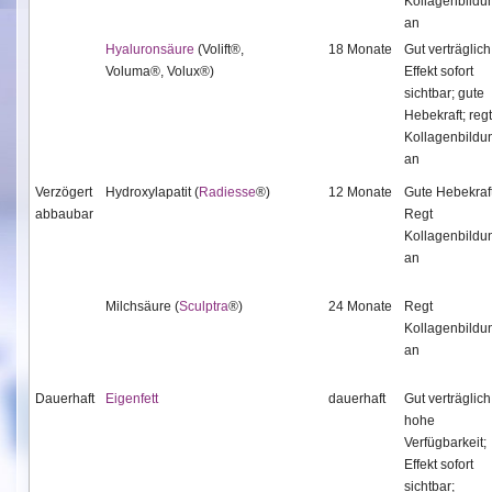
Kollagenbildu
an
Hyaluronsäure
(Volift®,
18 Monate
Gut verträglich
Voluma®, Volux®)
Effekt sofort
sichtbar; gute
Hebekraft; regt
Kollagenbildu
an
Verzögert
Hydroxylapatit (
Radiesse
®)
12 Monate
Gute Hebekraft
abbaubar
Regt
Kollagenbildu
an
Milchsäure (
Sculptra
®)
24 Monate
Regt
Kollagenbildu
an
Dauerhaft
Eigenfett
dauerhaft
Gut verträglich
hohe
Verfügbarkeit;
Effekt sofort
sichtbar;