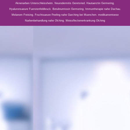
Aknenarben Unterschleissheim
,
Neurodermitis Geretsried
,
Hautaerztin Germering
,
Hyaluronsaeure Fuerstenfeldbruck
,
Botulinumtoxin Germering
,
Immuntherapie nahe Dachau
,
Melanom Freising
,
Fruchtsaeure Peeling nahe Garching bei Muenchen
,
medikamentoese
Narbenbehandlung nahe Olching
,
Weissfleckenerkrankung Olching