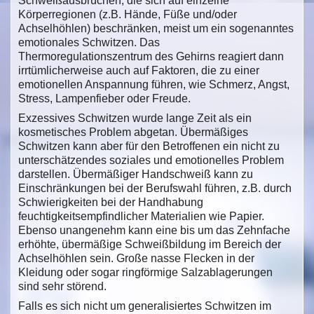
Schweißausbrüchen, die sich auf einzelne
Körperregionen (z.B. Hände, Füße und/oder
Achselhöhlen) beschränken, meist um ein sogenanntes
emotionales Schwitzen. Das
Thermoregulationszentrum des Gehirns reagiert dann
irrtümlicherweise auch auf Faktoren, die zu einer
emotionellen Anspannung führen, wie Schmerz, Angst,
Stress, Lampenfieber oder Freude.
Exzessives Schwitzen wurde lange Zeit als ein
kosmetisches Problem abgetan. Übermäßiges
Schwitzen kann aber für den Betroffenen ein nicht zu
unterschätzendes soziales und emotionelles Problem
darstellen. Übermäßiger Handschweiß kann zu
Einschränkungen bei der Berufswahl führen, z.B. durch
Schwierigkeiten bei der Handhabung
feuchtigkeitsempfindlicher Materialien wie Papier.
Ebenso unangenehm kann eine bis um das Zehnfache
erhöhte, übermäßige Schweißbildung im Bereich der
Achselhöhlen sein. Große nasse Flecken in der
Kleidung oder sogar ringförmige Salzablagerungen
sind sehr störend.
Falls es sich nicht um generalisiertes Schwitzen im