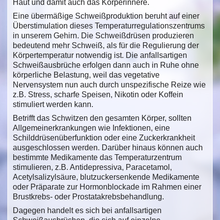
Haut und damit auch das Körperinnere.
Eine übermäßige Schweißproduktion beruht auf einer
Überstimulation dieses Temperaturregulationszentrums
in unserem Gehirn. Die Schweißdrüsen produzieren
bedeutend mehr Schweiß, als für die Regulierung der
Körpertemperatur notwendig ist. Die anfallsartigen
Schweißausbrüche erfolgen dann auch in Ruhe ohne
körperliche Belastung, weil das vegetative
Nervensystem nun auch durch unspezifische Reize wie
z.B. Stress, scharfe Speisen, Nikotin oder Koffein
stimuliert werden kann.
Betrifft das Schwitzen den gesamten Körper, sollten
Allgemeinerkrankungen wie Infektionen, eine
Schilddrüsenüberfunktion oder eine Zuckerkrankheit
ausgeschlossen werden. Darüber hinaus können auch
bestimmte Medikamente das Temperaturzentrum
stimulieren, z.B. Antidepressiva, Paracetamol,
Acetylsalizylsäure, blutzuckersenkende Medikamente
oder Präparate zur Hormonblockade im Rahmen einer
Brustkrebs- oder Prostatakrebsbehandlung.
Dagegen handelt es sich bei anfallsartigen