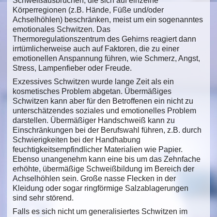
Schweißausbrüchen, die sich auf einzelne
Körperregionen (z.B. Hände, Füße und/oder
Achselhöhlen) beschränken, meist um ein sogenanntes
emotionales Schwitzen. Das
Thermoregulationszentrum des Gehirns reagiert dann
irrtümlicherweise auch auf Faktoren, die zu einer
emotionellen Anspannung führen, wie Schmerz, Angst,
Stress, Lampenfieber oder Freude.
Exzessives Schwitzen wurde lange Zeit als ein
kosmetisches Problem abgetan. Übermäßiges
Schwitzen kann aber für den Betroffenen ein nicht zu
unterschätzendes soziales und emotionelles Problem
darstellen. Übermäßiger Handschweiß kann zu
Einschränkungen bei der Berufswahl führen, z.B. durch
Schwierigkeiten bei der Handhabung
feuchtigkeitsempfindlicher Materialien wie Papier.
Ebenso unangenehm kann eine bis um das Zehnfache
erhöhte, übermäßige Schweißbildung im Bereich der
Achselhöhlen sein. Große nasse Flecken in der
Kleidung oder sogar ringförmige Salzablagerungen
sind sehr störend.
Falls es sich nicht um generalisiertes Schwitzen im