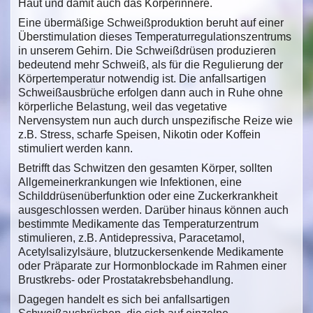
Haut und damit auch das Körperinnere.
Eine übermäßige Schweißproduktion beruht auf einer
Überstimulation dieses Temperaturregulationszentrums
in unserem Gehirn. Die Schweißdrüsen produzieren
bedeutend mehr Schweiß, als für die Regulierung der
Körpertemperatur notwendig ist. Die anfallsartigen
Schweißausbrüche erfolgen dann auch in Ruhe ohne
körperliche Belastung, weil das vegetative
Nervensystem nun auch durch unspezifische Reize wie
z.B. Stress, scharfe Speisen, Nikotin oder Koffein
stimuliert werden kann.
Betrifft das Schwitzen den gesamten Körper, sollten
Allgemeinerkrankungen wie Infektionen, eine
Schilddrüsenüberfunktion oder eine Zuckerkrankheit
ausgeschlossen werden. Darüber hinaus können auch
bestimmte Medikamente das Temperaturzentrum
stimulieren, z.B. Antidepressiva, Paracetamol,
Acetylsalizylsäure, blutzuckersenkende Medikamente
oder Präparate zur Hormonblockade im Rahmen einer
Brustkrebs- oder Prostatakrebsbehandlung.
Dagegen handelt es sich bei anfallsartigen