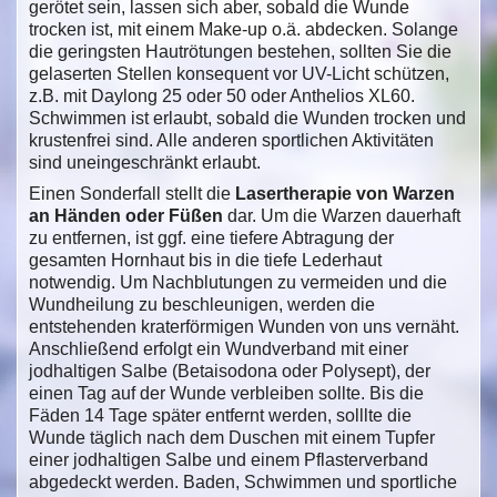
gerötet sein, lassen sich aber, sobald die Wunde
trocken ist, mit einem Make-up o.ä. abdecken. Solange
die geringsten Hautrötungen bestehen, sollten Sie die
gelaserten Stellen konsequent vor UV-Licht schützen,
z.B. mit Daylong 25 oder 50 oder Anthelios XL60.
Schwimmen ist erlaubt, sobald die Wunden trocken und
krustenfrei sind. Alle anderen sportlichen Aktivitäten
sind uneingeschränkt erlaubt.
Einen Sonderfall stellt die
Lasertherapie von Warzen
an Händen oder Füßen
dar. Um die Warzen dauerhaft
zu entfernen, ist ggf. eine tiefere Abtragung der
gesamten Hornhaut bis in die tiefe Lederhaut
notwendig. Um Nachblutungen zu vermeiden und die
Wundheilung zu beschleunigen, werden die
entstehenden kraterförmigen Wunden von uns vernäht.
Anschließend erfolgt ein Wundverband mit einer
jodhaltigen Salbe (Betaisodona oder Polysept), der
einen Tag auf der Wunde verbleiben sollte. Bis die
Fäden 14 Tage später entfernt werden, solllte die
Wunde täglich nach dem Duschen mit einem Tupfer
einer jodhaltigen Salbe und einem Pflasterverband
abgedeckt werden. Baden, Schwimmen und sportliche