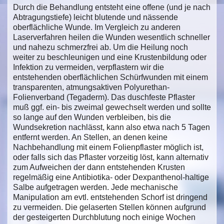
Durch die Behandlung entsteht eine offene (und je nach
Abtragungstiefe) leicht blutende und nässende
oberflächliche Wunde. Im Vergleich zu anderen
Laserverfahren heilen die Wunden wesentlich schneller
und nahezu schmerzfrei ab. Um die Heilung noch
weiter zu beschleunigen und eine Krustenbildung oder
Infektion zu vermeiden, verpflastern wir die
entstehenden oberflächlichen Schürfwunden mit einem
transparenten, atmungsaktiven Polyurethan-
Folienverband (Tegaderm). Das duschfeste Pflaster
muß ggf. ein- bis zweimal gewechselt werden und sollte
so lange auf den Wunden verbleiben, bis die
Wundsekretion nachlässt, kann also etwa nach 5 Tagen
entfernt werden. An Stellen, an denen keine
Nachbehandlung mit einem Folienpflaster möglich ist,
oder falls sich das Pflaster vorzeitig löst, kann alternativ
zum Aufweichen der dann entstehenden Krusten
regelmäßig eine Antibiotika- oder Dexpanthenol-haltige
Salbe aufgetragen werden. Jede mechanische
Manipulation am evtl. entstehenden Schorf ist dringend
zu vermeiden. Die gelaserten Stellen können aufgrund
der gesteigerten Durchblutung noch einige Wochen