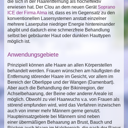
die sich in der Haarentfernung als hocheffektiv
erwiesen hat. Der Clou an dem neuen Gerät
Soprano
ICE der Firma Alma
ist, dass es im Gegensatz zu den
konventionellen Lasersystemen anstatt einzelner
mehrere Laserpulse niedriger Energie hintereinander
abgibt und dadurch eine schmerzfreie Behandlung
selbst bei gebräunter Haut oder dunklen Hauttypen
möglich ist.
Anwendungsgebiete
Prinzipiell können alle Haare an allen Körperstellen
behandelt werden. Frauen wünschen am häufigsten die
Entfernung störender Haare im Gesicht, vor allem im
Bereich der Oberlippe und der Wangen (Damenbart).
Aber auch die Behandlung der Bikiniregion, der
Achselbehaarung, der Beine oder anderer Areale ist
möglich. Obwohl zu viel Haarwuchs v.a. von Frauen als
störend empfunden wird, wird das Verfahren inzwischen
auch von immer mehr Männern gerne genutzt.
Haupteinsatzgebiete bei Männern sind neben
einer übermäßigen Behaarung an Brust, Bauch und
Rücken auch Haare im Halsbereich, die nach der Rasur