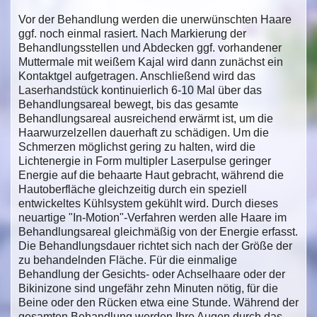
Vor der Behandlung werden die unerwünschten Haare
ggf. noch einmal rasiert. Nach Markierung der
Behandlungsstellen und Abdecken ggf. vorhandener
Muttermale mit weißem Kajal wird dann zunächst ein
Kontaktgel aufgetragen. Anschließend wird das
Laserhandstück kontinuierlich 6-10 Mal über das
Behandlungsareal bewegt, bis das gesamte
Behandlungsareal ausreichend erwärmt ist, um die
Haarwurzelzellen dauerhaft zu schädigen. Um die
Schmerzen möglichst gering zu halten, wird die
Lichtenergie in Form multipler Laserpulse geringer
Energie auf die behaarte Haut gebracht, während die
Hautoberfläche gleichzeitig durch ein speziell
entwickeltes Kühlsystem gekühlt wird. Durch dieses
neuartige "In-Motion"-Verfahren werden alle Haare im
Behandlungsareal gleichmäßig von der Energie erfasst.
Die Behandlungsdauer richtet sich nach der Größe der
zu behandelnden Fläche. Für die einmalige
Behandlung der Gesichts- oder Achselhaare oder der
Bikinizone sind ungefähr zehn Minuten nötig, für die
Beine oder den Rücken etwa eine Stunde. Während der
gesamten Behandlung werden Ihre Augen durch das