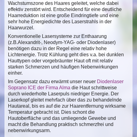
Wachstumszone des Haares geleitet, welche dabei
effektiv zerstört wird. Entscheidend für eine deutliche
Haarreduktion ist eine große Eindringtiefe und eine
sehr hohe Energiedichte des Laserstrahls in der
Haarwurzel.
Konventionelle Lasersysteme zur Enthaarung
(z.B.Alexandrit-, Neodym-YAG- oder Diodenlaser)
benötigen dazu in der Regel eine relativ hohe
Lichtenergie. Trotz Kühlung geht dies v.a. bei dunklen
Hauttypen oder vorgebräunter Haut oft mit relativ
starken Schmerzen und häufigen Nebenwirkungen
einher.
Im Gegensatz dazu erwärmt unser neuer
Diodenlaser
Soprano ICE der Firma Alma
die Haut schrittweise
durch wiederholte Laserpuls niedriger Energie. Der
Laserkopf gleitet mehrfach über das zu behandelnde
Hautareal, bis es auf die zur Haarentfernung wirksame
Temperatur gebracht ist. Dies schont die
Hautoberfläche und das umliegende Gewebe und
macht die Behandlung praktisch schmerzfrei und
nebenwirkungsarm.