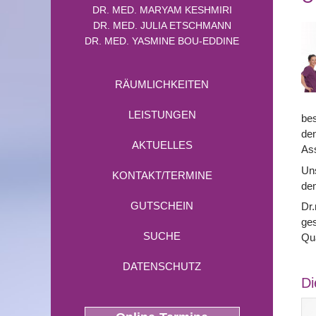
DR. MED. MARYAM KESHMIRI
DR. MED. JULIA ETSCHMANN
DR. MED. YASMINE BOU-EDDINE
RÄUMLICHKEITEN
LEISTUNGEN
bes
den
AKTUELLES
Ass
Uns
KONTAKT/TERMINE
dem
GUTSCHEIN
Dr.
ges
SUCHE
Qu
DATENSCHUTZ
Di