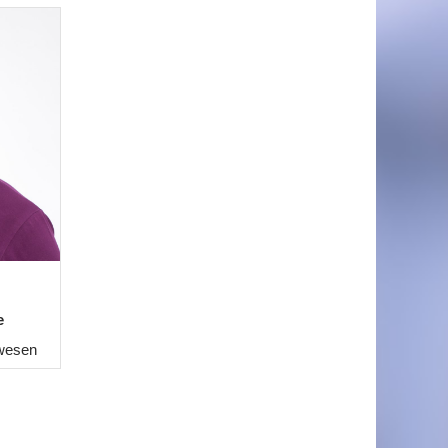
e
wesen