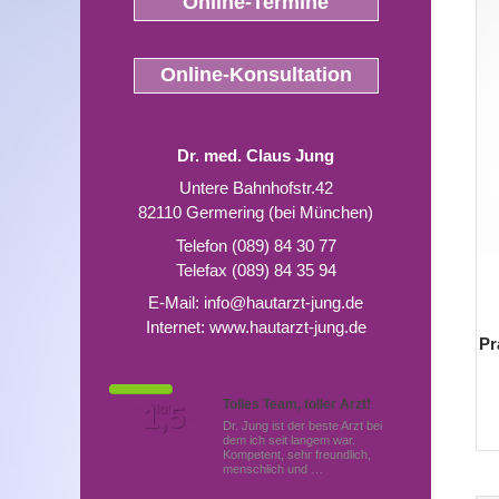
Online-Termine
Online-Konsultation
Dr. med. Claus Jung
Untere Bahnhofstr.42
82110 Germering (bei München)
Telefon (089) 84 30 77
Telefax (089) 84 35 94
E-Mail:
info@hautarzt-jung.de
Internet:
www.hautarzt-jung.de
Pr
Tolles Team, toller Arzt!
Von Patienten
1,5
Note
bewertet mit
Dr. Jung ist der beste Arzt bei
dem ich seit langem war.
Kompetent, sehr freundlich,
menschlich und …
Mehr