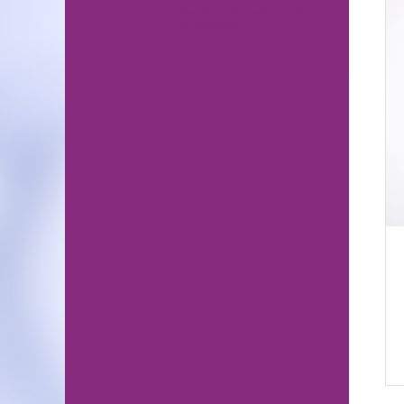
Hautärzte (Dermatologen)
in Germering