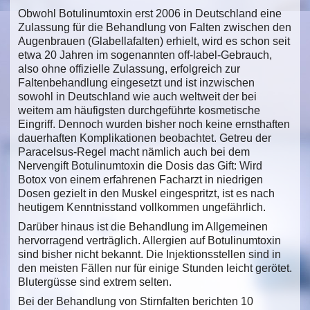
Obwohl Botulinumtoxin erst 2006 in Deutschland eine
Zulassung für die Behandlung von Falten zwischen den
Augenbrauen (Glabellafalten) erhielt, wird es schon seit
etwa 20 Jahren im sogenannten off-label-Gebrauch,
also ohne offizielle Zulassung, erfolgreich zur
Faltenbehandlung eingesetzt und ist inzwischen
sowohl in Deutschland wie auch weltweit der bei
weitem am häufigsten durchgeführte kosmetische
Eingriff. Dennoch wurden bisher noch keine ernsthaften
dauerhaften Komplikationen beobachtet. Getreu der
Paracelsus-Regel macht nämlich auch bei dem
Nervengift Botulinumtoxin die Dosis das Gift: Wird
Botox von einem erfahrenen Facharzt in niedrigen
Dosen gezielt in den Muskel eingespritzt, ist es nach
heutigem Kenntnisstand vollkommen ungefährlich.
Darüber hinaus ist die Behandlung im Allgemeinen
hervorragend verträglich. Allergien auf Botulinumtoxin
sind bisher nicht bekannt. Die Injektionsstellen sind in
den meisten Fällen nur für einige Stunden leicht gerötet.
Blutergüsse sind extrem selten.
Bei der Behandlung von Stirnfalten berichten 10