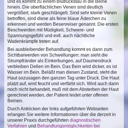
und es kommt zu einem Blutrückstau in die Beine
hinein. Die oberflächlichen Venen sind deutlich
vergrößert, stark geschlängelt. Sind sehr kleine Venen
betroffen, sind diese als feine blaue Äderchen zu
erkennen und werden Besenreiser genannt. Die ersten
Beschwerden mit Müdigkeit, Schwere- und
Spannungsgefühl und evtl. auch nächtliche
Wadenkrämpfe treten auf.
Bei ausbleibender Behandlung kommt es dann zum
Sichtbarwerden von Schwellungen: man sieht die
Strumpfränder als Einkerbungen, auf Daumendruck
verbleiben Dellen im Bein. Das Bein wird dicker, es ist
Wasser im Bein. Beläßt man diesen Zustand, steht die
Haut sozusagen den ganzen Tag unter Druck. Die Haut
platzt auf, wird feucht und verfärbt sich. Wird auch dann
noch nicht behandelt, muß mit dem Absterben der Haut
gerechnet werden, der Patient leidet unter offenen
Beinen.
Durch Anklicken der links aufgeführten Webseiten
erlangen Sie weitere Informationen über die derzeit in
unserer Praxis durchgeführten
diagnostischen
Verfahren
und
Behandlungsmöglichkeiten bei