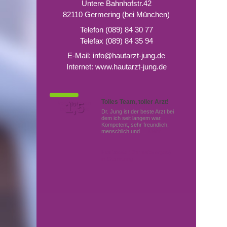
Untere Bahnhofstr.42
82110 Germering (bei München)
Telefon (089) 84 30 77
Telefax (089) 84 35 94
E-Mail:
info@hautarzt-jung.de
Internet:
www.hautarzt-jung.de
Tolles Team, toller Arzt!
Von Patienten
1,5
Note
bewertet mit
Dr. Jung ist der beste Arzt bei
dem ich seit langem war.
Kompetent, sehr freundlich,
menschlich und …
Mehr
Hautärzte (Dermatologen)
in Germering