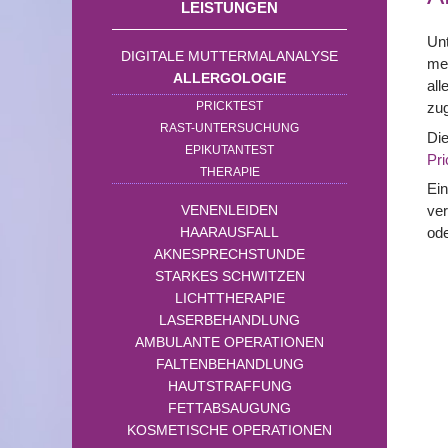
LEISTUNGEN
Unt
DIGITALE MUTTERMALANALYSE
men
ALLERGOLOGIE
all
PRICKTEST
zu
RAST-UNTERSUCHUNG
Die
EPIKUTANTEST
Pri
THERAPIE
Ein
VENENLEIDEN
ver
HAARAUSFALL
ode
AKNESPRECHSTUNDE
STARKES SCHWITZEN
LICHTTHERAPIE
LASERBEHANDLUNG
AMBULANTE OPERATIONEN
FALTENBEHANDLUNG
HAUTSTRAFFUNG
FETTABSAUGUNG
KOSMETISCHE OPERATIONEN